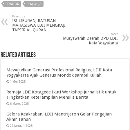
PONDOK
PPMJOGJA
Previous
ISI LIBURAN, RATUSAN
MAHASISWA LDII MENGKAJI
TAFSIR AL-QURAN
Next
Musyawarah Daerah DPD LDII
Kota Yogyakarta
Related Articles
Mewujudkan Generasi Profesional Religius, LDII Kota
Yogyakarta Ajak Generus Mondok sambil Kuliah
1 Mei 2025
Remaja LDII Kotagede Ikuti Workshop Jurnalistik untuk
Tingkatkan Keterampilan Menulis Berita
6 Maret 2025
Gelora Keakraban, LDII Mantrijeron Gelar Pengajian
Akhir Tahun
22 Januari 2025