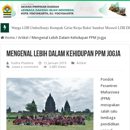
Warga LDII Umbulharjo Kompak Gelar Kerja Bakti Sambut Muswil LDII D
Home
/
Artikel
/
Mengenal Lebih Dalam Kehidupan PPM Jogja
Mengenal Lebih Dalam Kehidupan PPM Jogja
Yudha Pradana
12 Januari 2019
Artikel
Leave a comment
3,685 Views
Pondok
Pesantren
Mahasiswa
(PPM)
merupakan
salah satu
lembaga
pendidikan