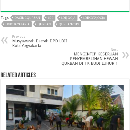
Tags
DAGINGQURBAN
LDII
LDIIJOGJA
LDIIKOTAJOGJA
LDIIYOGYAKARTA
QURBAN
QURBAN2019
Previous
Musyawarah Daerah DPD LDII
Kota Yogyakarta
Next
MENGINTIP KESERUAN
PENYEMBELIHAN HEWAN
QURBAN DI TK BUDI LUHUR 1
Related Articles