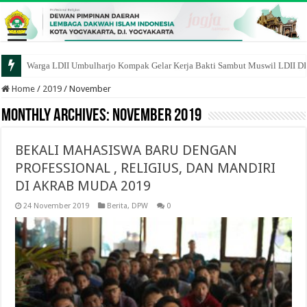
Warga LDII Umbulharjo Kompak Gelar Kerja Bakti Sambut Muswil LDII D
Talk About Life After Marriage, LDII Yogyakarta dan Bantul Bekali Remaj
Home
/
2019
/
November
Monthly Archives:
November 2019
BEKALI MAHASISWA BARU DENGAN
PROFESSIONAL , RELIGIUS, DAN MANDIRI
DI AKRAB MUDA 2019
24 November 2019
Berita
,
DPW
0