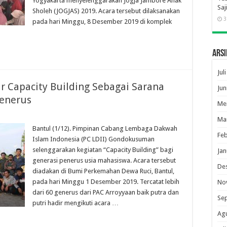
Yogyakarta menyelenggarakan Jogja Jambore Anak
Saj
Sholeh (JOGJAS) 2019. Acara tersebut dilaksanakan
3
pada hari Minggu, 8 Desember 2019 di komplek
Arsi
Jul
 Capacity Building Sebagai Sarana
Jun
enerus
Me
Ma
Bantul (1/12). Pimpinan Cabang Lembaga Dakwah
Feb
Islam Indonesia (PC LDII) Gondokusuman
selenggarakan kegiatan “Capacity Building” bagi
Jan
generasi penerus usia mahasiswa. Acara tersebut
De
diadakan di Bumi Perkemahan Dewa Ruci, Bantul,
pada hari Minggu 1 Desember 2019. Tercatat lebih
No
dari 60 generus dari PAC Arroyyaan baik putra dan
Se
putri hadir mengikuti acara …
Ag