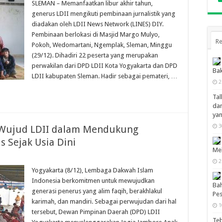
SLEMAN – Memanfaatkan libur akhir tahun,
generus LDII mengikuti pembinaan jurnalistik yang
diadakan oleh LDII News Network (LINES) DIY.
Pembinaan berlokasi di Masjid Margo Mulyo,
Re
Pokoh, Wedomartani, Ngemplak, Sleman, Minggu
(29/12). Dihadiri 22 peserta yang merupakan
perwakilan dari DPD LDII Kota Yogyakarta dan DPD
Bak
LDII kabupaten Sleman. Hadir sebagai pemateri, …
2
Tal
dan
ya
3
, Wujud LDII dalam Mendukung
 Sejak Usia Dini
Mel
2
Yogyakarta (8/12), Lembaga Dakwah Islam
Indonesia berkomitmen untuk mewujudkan
Bah
generasi penerus yang alim faqih, berakhlakul
Pes
karimah, dan mandiri. Sebagai perwujudan dari hal
1
tersebut, Dewan Pimpinan Daerah (DPD) LDII
Te