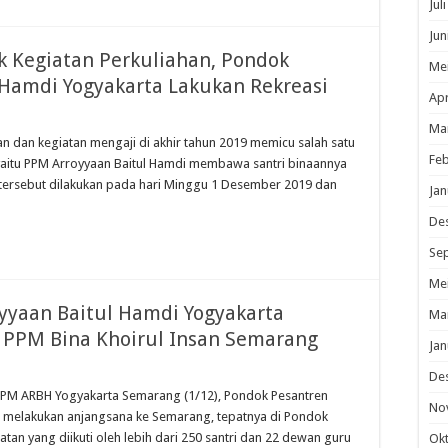
Jul
Jun
k Kegiatan Perkuliahan, Pondok
Me
 Hamdi Yogyakarta Lakukan Rekreasi
Apr
Ma
an dan kegiatan mengaji di akhir tahun 2019 memicu salah satu
Feb
aitu PPM Arroyyaan Baitul Hamdi membawa santri binaannya
a tersebut dilakukan pada hari Minggu 1 Desember 2019 dan
Jan
De
Se
Me
oyyaan Baitul Hamdi Yogyakarta
Ma
 PPM Bina Khoirul Insan Semarang
Jan
De
PM ARBH Yogyakarta Semarang (1/12), Pondok Pesantren
No
 melakukan anjangsana ke Semarang, tepatnya di Pondok
tan yang diikuti oleh lebih dari 250 santri dan 22 dewan guru
Ok