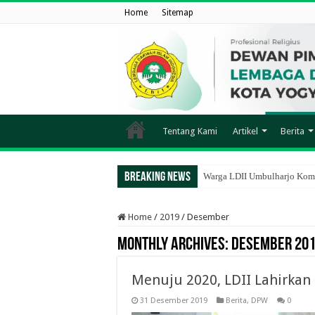
Home
Sitemap
Tentang Kami
Artikel
Berita
Breaking News
Warga LDII Umbulharjo Komp
Home
/
2019
/
Desember
Monthly Archives:
Desember 20
Menuju 2020, LDII Lahirkan
31 Desember 2019
Berita
,
DPW
0