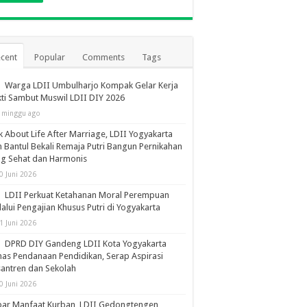
cent
Popular
Comments
Tags
Warga LDII Umbulharjo Kompak Gelar Kerja
ti Sambut Muswil LDII DIY 2026
 minggu ago
k About Life After Marriage, LDII Yogyakarta
 Bantul Bekali Remaja Putri Bangun Pernikahan
ng Sehat dan Harmonis
0 Juni 2026
LDII Perkuat Ketahanan Moral Perempuan
alui Pengajian Khusus Putri di Yogyakarta
1 Juni 2026
DPRD DIY Gandeng LDII Kota Yogyakarta
as Pendanaan Pendidikan, Serap Aspirasi
antren dan Sekolah
0 Juni 2026
bar Manfaat Kurban, LDII Gedongtengen