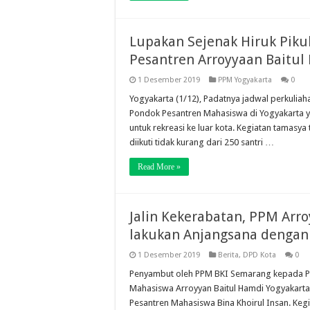
Lupakan Sejenak Hiruk Piku
Pesantren Arroyyaan Baitul
1 Desember 2019
PPM Yogyakarta
0
Yogyakarta (1/12), Padatnya jadwal perkuliah
Pondok Pesantren Mahasiswa di Yogyakarta y
untuk rekreasi ke luar kota. Kegiatan tamasy
diikuti tidak kurang dari 250 santri …
Read More »
Jalin Kekerabatan, PPM Arr
lakukan Anjangsana dengan
1 Desember 2019
Berita
,
DPD Kota
0
Penyambut oleh PPM BKI Semarang kepada P
Mahasiswa Arroyyan Baitul Hamdi Yogyakarta
Pesantren Mahasiswa Bina Khoirul Insan. Kegia