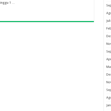
 Minggu 1 …
Se
Ag
Jul
Feb
De
No
Se
Apr
Ma
De
No
Se
Ag
Jan