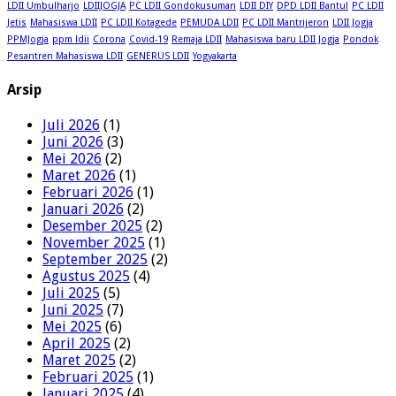
LDII Umbulharjo
LDIIJOGJA
PC LDII Gondokusuman
LDII DIY
DPD LDII Bantul
PC LDII
Jetis
Mahasiswa LDII
PC LDII Kotagede
PEMUDA LDII
PC LDII Mantrijeron
LDII Jogja
PPMJogja
ppm ldii
Corona
Covid-19
Remaja LDII
Mahasiswa baru LDII Jogja
Pondok
Pesantren Mahasiswa LDII
GENERUS LDII
Yogyakarta
Arsip
Juli 2026
(1)
Juni 2026
(3)
Mei 2026
(2)
Maret 2026
(1)
Februari 2026
(1)
Januari 2026
(2)
Desember 2025
(2)
November 2025
(1)
September 2025
(2)
Agustus 2025
(4)
Juli 2025
(5)
Juni 2025
(7)
Mei 2025
(6)
April 2025
(2)
Maret 2025
(2)
Februari 2025
(1)
Januari 2025
(4)