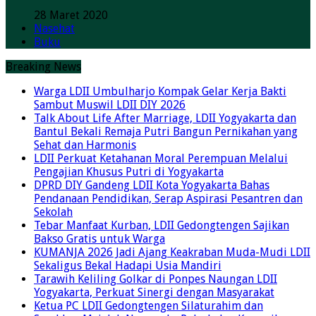
28 Maret 2020
Nasehat
Buku
Breaking News
Warga LDII Umbulharjo Kompak Gelar Kerja Bakti
Sambut Muswil LDII DIY 2026
Talk About Life After Marriage, LDII Yogyakarta dan
Bantul Bekali Remaja Putri Bangun Pernikahan yang
Sehat dan Harmonis
LDII Perkuat Ketahanan Moral Perempuan Melalui
Pengajian Khusus Putri di Yogyakarta
DPRD DIY Gandeng LDII Kota Yogyakarta Bahas
Pendanaan Pendidikan, Serap Aspirasi Pesantren dan
Sekolah
Tebar Manfaat Kurban, LDII Gedongtengen Sajikan
Bakso Gratis untuk Warga
KUMANJA 2026 Jadi Ajang Keakraban Muda-Mudi LDII
Sekaligus Bekal Hadapi Usia Mandiri
Tarawih Keliling Golkar di Ponpes Naungan LDII
Yogyakarta, Perkuat Sinergi dengan Masyarakat
Ketua PC LDII Gedongtengen Silaturahim dan