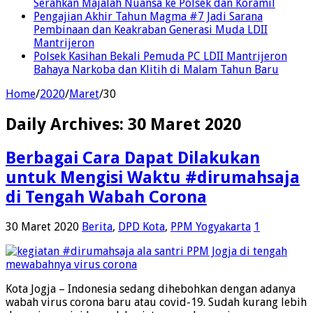
Serahkan Majalah Nuansa ke Polsek dan Koramil
Pengajian Akhir Tahun Magma #7 Jadi Sarana
Pembinaan dan Keakraban Generasi Muda LDII
Mantrijeron
Polsek Kasihan Bekali Pemuda PC LDII Mantrijeron
Bahaya Narkoba dan Klitih di Malam Tahun Baru
Home
/
2020
/
Maret
/
30
Daily Archives:
30 Maret 2020
Berbagai Cara Dapat Dilakukan
untuk Mengisi Waktu #dirumahsaja
di Tengah Wabah Corona
30 Maret 2020
Berita
,
DPD Kota
,
PPM Yogyakarta
1
Kota Jogja – Indonesia sedang dihebohkan dengan adanya
wabah virus corona baru atau covid-19. Sudah kurang lebih