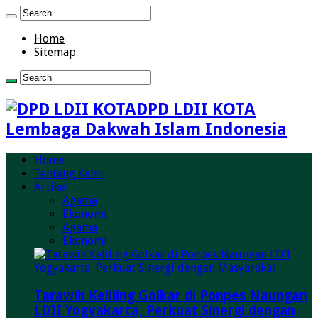
Home
Sitemap
DPD LDII KOTA
Lembaga Dakwah Islam Indonesia
Home
Tentang Kami
Artikel
Agama
Ekonomi
Agama
Ekonomi
Tarawih Keliling Golkar di Ponpes Naungan
LDII Yogyakarta, Perkuat Sinergi dengan