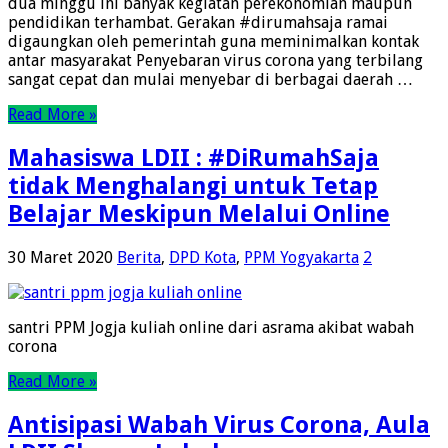
dua minggu ini banyak kegiatan perekonomian maupun
pendidikan terhambat. Gerakan #dirumahsaja ramai
digaungkan oleh pemerintah guna meminimalkan kontak
antar masyarakat Penyebaran virus corona yang terbilang
sangat cepat dan mulai menyebar di berbagai daerah …
Read More »
Mahasiswa LDII : #DiRumahSaja
tidak Menghalangi untuk Tetap
Belajar Meskipun Melalui Online
30 Maret 2020
Berita
,
DPD Kota
,
PPM Yogyakarta
2
santri PPM Jogja kuliah online dari asrama akibat wabah
corona
Read More »
Antisipasi Wabah Virus Corona, Aula