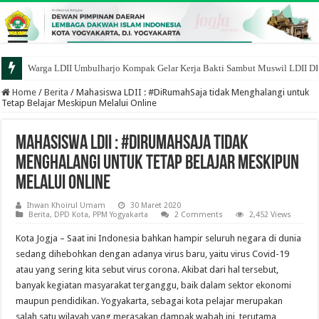
Warga LDII Umbulharjo Kompak Gelar Kerja Bakti Sambut Muswil LDII D
Home
/
Berita
/
Mahasiswa LDII : #DiRumahSaja tidak Menghalangi untuk
Tetap Belajar Meskipun Melalui Online
Mahasiswa LDII : #DiRumahSaja tidak
Menghalangi untuk Tetap Belajar Meskipun
Melalui Online
Ihwan Khoirul Umam
30 Maret 2020
Berita
,
DPD Kota
,
PPM Yogyakarta
2 Comments
2,452 Views
Kota Jogja – Saat ini Indonesia bahkan hampir seluruh negara di dunia
sedang dihebohkan dengan adanya virus baru, yaitu virus Covid-19
atau yang sering kita sebut virus corona. Akibat dari hal tersebut,
banyak kegiatan masyarakat terganggu, baik dalam sektor ekonomi
maupun pendidikan. Yogyakarta, sebagai kota pelajar merupakan
salah satu wilayah yang merasakan dampak wabah ini, terutama