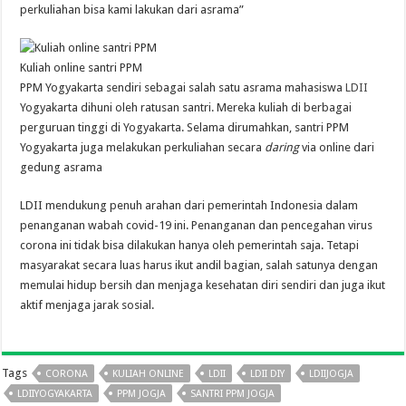
perkuliahan bisa kami lakukan dari asrama”
Kuliah online santri PPM
PPM Yogyakarta sendiri sebagai salah satu asrama mahasiswa
LDII
Yogyakarta dihuni oleh ratusan santri. Mereka kuliah di berbagai
perguruan tinggi di Yogyakarta. Selama dirumahkan, santri PPM
Yogyakarta juga melakukan perkuliahan secara
daring
via online dari
gedung asrama
LDII mendukung penuh arahan dari pemerintah Indonesia dalam
penanganan wabah covid-19 ini. Penanganan dan pencegahan virus
corona ini tidak bisa dilakukan hanya oleh pemerintah saja. Tetapi
masyarakat secara luas harus ikut andil bagian, salah satunya dengan
memulai hidup bersih dan menjaga kesehatan diri sendiri dan juga ikut
aktif menjaga jarak sosial.
Tags
CORONA
KULIAH ONLINE
LDII
LDII DIY
LDIIJOGJA
LDIIYOGYAKARTA
PPM JOGJA
SANTRI PPM JOGJA