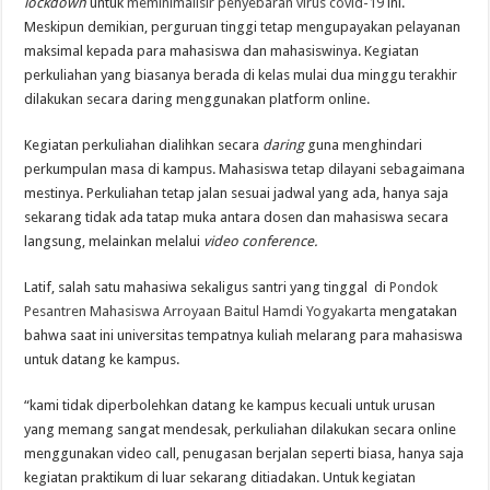
lockdown
untuk
meminimalisir penyebaran virus covid-19
ini.
Meskipun demikian, perguruan tinggi tetap mengupayakan pelayanan
maksimal kepada para mahasiswa dan mahasiswinya. Kegiatan
perkuliahan yang biasanya berada di kelas mulai dua minggu terakhir
dilakukan secara daring menggunakan platform online.
Kegiatan perkuliahan dialihkan secara
daring
guna menghindari
perkumpulan masa di kampus. Mahasiswa tetap dilayani sebagaimana
mestinya. Perkuliahan tetap jalan sesuai jadwal yang ada, hanya saja
sekarang tidak ada tatap muka antara dosen dan mahasiswa secara
langsung, melainkan melalui
video conference.
Latif, salah satu mahasiwa sekaligus santri yang tinggal di
Pondok
Pesantren Mahasiswa Arroyaan Baitul Hamdi Yogyakarta
mengatakan
bahwa saat ini universitas tempatnya kuliah melarang para mahasiswa
untuk datang ke kampus.
“kami tidak diperbolehkan datang ke kampus kecuali untuk urusan
yang memang sangat mendesak, perkuliahan dilakukan secara online
menggunakan video call, penugasan berjalan seperti biasa, hanya saja
kegiatan praktikum di luar sekarang ditiadakan. Untuk kegiatan