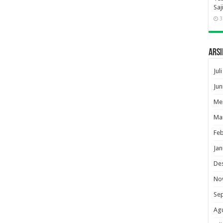
Saj
3
Arsi
Jul
Jun
Me
Ma
Feb
Jan
De
No
Se
Ag