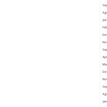
Se
Ag
Jul
Feb
De
No
Se
Apr
Ma
De
No
Se
Ag
Jan