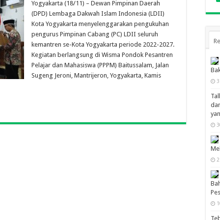
Yogyakarta (18/11) – Dewan Pimpinan Daerah
(DPD) Lembaga Dakwah Islam Indonesia (LDII)
Kota Yogyakarta menyelenggarakan pengukuhan
pengurus Pimpinan Cabang (PC) LDII seluruh
Re
kemantren se-Kota Yogyakarta periode 2022-2027.
Kegiatan berlangsung di Wisma Pondok Pesantren
Pelajar dan Mahasiswa (PPPM) Baitussalam, Jalan
Bak
Sugeng Jeroni, Mantrijeron, Yogyakarta, Kamis
3
Tal
dan
ya
3
Mel
2
Bah
Pes
1
Te