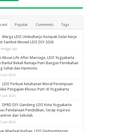
cent
Popular
Comments
Tags
Warga LDII Umbulharjo Kompak Gelar Kerja
ti Sambut Muswil LDII DIY 2026
 minggu ago
k About Life After Marriage, LDII Yogyakarta
 Bantul Bekali Remaja Putri Bangun Pernikahan
ng Sehat dan Harmonis
0 Juni 2026
LDII Perkuat Ketahanan Moral Perempuan
alui Pengajian Khusus Putri di Yogyakarta
1 Juni 2026
DPRD DIY Gandeng LDII Kota Yogyakarta
as Pendanaan Pendidikan, Serap Aspirasi
antren dan Sekolah
0 Juni 2026
bar Manfaat Kurban, LDII Gedongtengen