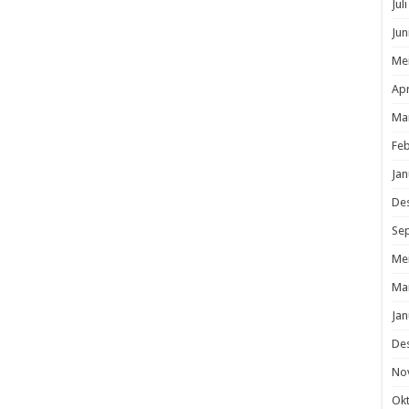
Jul
Jun
Me
Apr
Ma
Feb
Jan
De
Se
Me
Ma
Jan
De
No
Ok