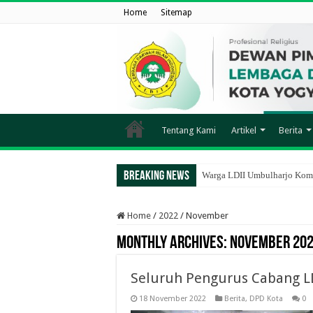
Home
Sitemap
Tentang Kami
Artikel
Berita
Breaking News
Warga LDII Umbulharjo Komp
Home
/
2022
/
November
Monthly Archives:
November 20
Seluruh Pengurus Cabang LD
18 November 2022
Berita
,
DPD Kota
0