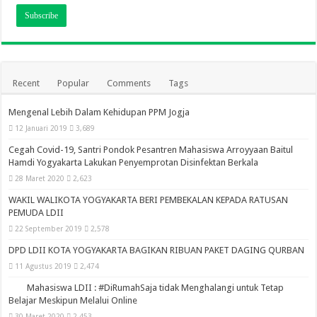
Recent
Popular
Comments
Tags
Mengenal Lebih Dalam Kehidupan PPM Jogja
12 Januari 2019
3,689
Cegah Covid-19, Santri Pondok Pesantren Mahasiswa Arroyyaan Baitul
Hamdi Yogyakarta Lakukan Penyemprotan Disinfektan Berkala
28 Maret 2020
2,623
WAKIL WALIKOTA YOGYAKARTA BERI PEMBEKALAN KEPADA RATUSAN
PEMUDA LDII
22 September 2019
2,578
DPD LDII KOTA YOGYAKARTA BAGIKAN RIBUAN PAKET DAGING QURBAN
11 Agustus 2019
2,474
Mahasiswa LDII : #DiRumahSaja tidak Menghalangi untuk Tetap
Belajar Meskipun Melalui Online
30 Maret 2020
2,453