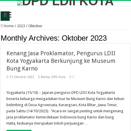
Warga LDII Umbulharjo Kompak Gelar Kerja Bakti Sambut Muswil LDII DIY 20
Home
/
2023
/
Oktober
Talk About Life After Marriage, LDII Yogyakarta dan Bantul Bekali Remaja Put
Monthly Archives:
Oktober 2023
LDII Perkuat Ketahanan Moral Perempuan Melalui Pengajian Khusus Putri di Yo
Kenang Jasa Proklamator, Pengurus LDII
DPRD DIY Gandeng LDII Kota Yogyakarta Bahas Pendanaan Pendidikan, Serap As
Kota Yogyakarta Berkunjung ke Museum
Tebar Manfaat Kurban, LDII Gedongtengen Sajikan Bakso Gratis untuk Warga
Bung Karno
KUMANJA 2026 Jadi Ajang Keakraban Muda-Mudi LDII Sekaligus Bekal Hadapi
15 Oktober 2023
Berita
,
DPD Kota
1
Tarawih Keliling Golkar di Ponpes Naungan LDII Yogyakarta, Perkuat Sinergi 
Ketua PC LDII Gedongtengen Silaturahim dan Serahkan Majalah Nuansa ke Pols
Yogyakarta (15/10) – Jajaran pengurus DPD LDII Kota Yogyakarta
beserta keluarga mengadakan tour ke Museum Bung Karno dan kebun
Pengajian Akhir Tahun Magma #7 Jadi Sarana Pembinaan dan Keakraban Genera
belimbing di Desa Agrowisata, Karangsari, Kota Blitar, Jawa Timur,
Polsek Kasihan Bekali Pemuda PC LDII Mantrijeron Bahaya Narkoba dan Klitih
pada Sabtu (14/10/2023). “Acara ini sangat penting untuk mengenang
jasa proklamator kemerdekaan Indonesia bung Karno dan bung
Hatta, keduanya merupakan tokoh perjuangan …