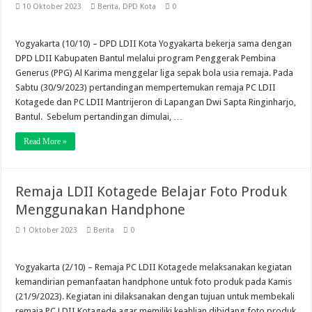
10 Oktober 2023
Berita
,
DPD Kota
0
Yogyakarta (10/10) – DPD LDII Kota Yogyakarta bekerja sama dengan
DPD LDII Kabupaten Bantul melalui program Penggerak Pembina
Generus (PPG) Al Karima menggelar liga sepak bola usia remaja. Pada
Sabtu (30/9/2023) pertandingan mempertemukan remaja PC LDII
Kotagede dan PC LDII Mantrijeron di Lapangan Dwi Sapta Ringinharjo,
Bantul. Sebelum pertandingan dimulai, …
Read More »
Remaja LDII Kotagede Belajar Foto Produk
Menggunakan Handphone
1 Oktober 2023
Berita
0
Yogyakarta (2/10) – Remaja PC LDII Kotagede melaksanakan kegiatan
kemandirian pemanfaatan handphone untuk foto produk pada Kamis
(21/9/2023). Kegiatan ini dilaksanakan dengan tujuan untuk membekali
remaja PC LDII Kotagede agar memiliki keahlian dibidang foto produk