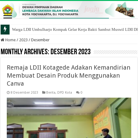
Warga LDII Umbulharjo Kompak Gelar Kerja Bakti Sambut Muswil LDII D
Talk About Life After Marriage, LDII Yogyakarta dan Bantul Bekali Remaj
Home
/
2023
/
Desember
Monthly Archives:
Desember 2023
Remaja LDII Kotagede Adakan Kemandirian
Membuat Desain Produk Menggunakan
Canva
8 Desember 2023
Berita
,
DPD Kota
0