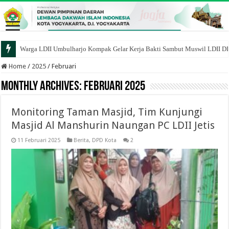
Warga LDII Umbulharjo Kompak Gelar Kerja Bakti Sambut Muswil LDII D
Home
/
2025
/
Februari
Monthly Archives:
Februari 2025
Monitoring Taman Masjid, Tim Kunjungi
Masjid Al Manshurin Naungan PC LDII Jetis
11 Februari 2025
Berita
,
DPD Kota
2