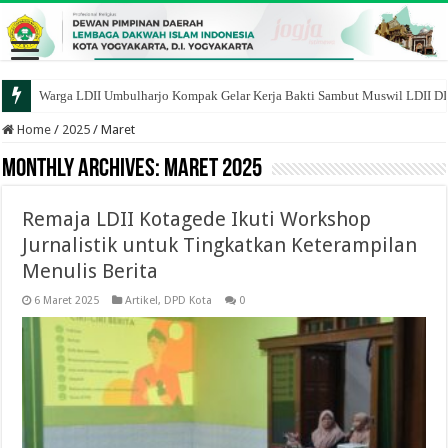
Warga LDII Umbulharjo Kompak Gelar Kerja Bakti Sambut Muswil LDII D
Home
/
2025
/
Maret
Monthly Archives:
Maret 2025
Remaja LDII Kotagede Ikuti Workshop
Jurnalistik untuk Tingkatkan Keterampilan
Menulis Berita
6 Maret 2025
Artikel
,
DPD Kota
0