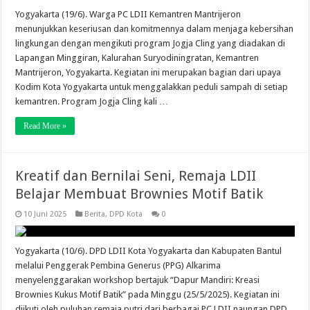
Yogyakarta (19/6). Warga PC LDII Kemantren Mantrijeron
menunjukkan keseriusan dan komitmennya dalam menjaga kebersihan
lingkungan dengan mengikuti program Jogja Cling yang diadakan di
Lapangan Minggiran, Kalurahan Suryodiningratan, Kemantren
Mantrijeron, Yogyakarta. Kegiatan ini merupakan bagian dari upaya
Kodim Kota Yogyakarta untuk menggalakkan peduli sampah di setiap
kemantren. Program Jogja Cling kali …
Read More »
Kreatif dan Bernilai Seni, Remaja LDII
Belajar Membuat Brownies Motif Batik
10 Juni 2025
Berita
,
DPD Kota
0
Yogyakarta (10/6). DPD LDII Kota Yogyakarta dan Kabupaten Bantul
melalui Penggerak Pembina Generus (PPG) Alkarima
menyelenggarakan workshop bertajuk “Dapur Mandiri: Kreasi
Brownies Kukus Motif Batik” pada Minggu (25/5/2025). Kegiatan ini
diikuti oleh puluhan remaja putri dari berbagai PC LDII naungan DPD