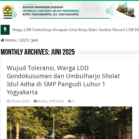
Warga LDII Umbulharjo Kompak Gelar Kerja Bakti Sambut Muswil LDII D
Home
/
2025
/
Juni
Monthly Archives:
Juni 2025
Wujud Toleransi, Warga LDII
Gondokusuman dan Umbulharjo Sholat
Idul Adha di SMP Pangudi Luhur 1
Yogyakarta
29 Juni 2025
Berita
,
DPD Kota
0