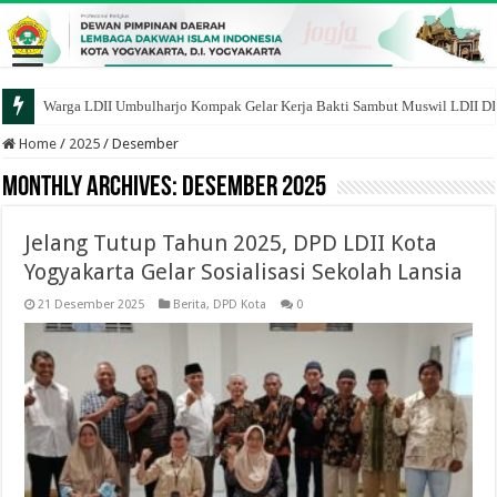
Warga LDII Umbulharjo Kompak Gelar Kerja Bakti Sambut Muswil LDII D
Home
/
2025
/
Desember
Monthly Archives:
Desember 2025
Jelang Tutup Tahun 2025, DPD LDII Kota
Yogyakarta Gelar Sosialisasi Sekolah Lansia
21 Desember 2025
Berita
,
DPD Kota
0