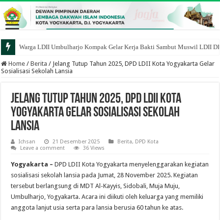
Warga LDII Umbulharjo Kompak Gelar Kerja Bakti Sambut Muswil LDII D
Home
/
Berita
/
Jelang Tutup Tahun 2025, DPD LDII Kota Yogyakarta Gelar
Sosialisasi Sekolah Lansia
Jelang Tutup Tahun 2025, DPD LDII Kota
Yogyakarta Gelar Sosialisasi Sekolah
Lansia
Ichsan
21 Desember 2025
Berita
,
DPD Kota
Leave a comment
36 Views
Yogyakarta
–
DPD LDII Kota Yogyakarta menyelenggarakan kegiatan
sosialisasi sekolah lansia pada Jumat, 28 November 2025. Kegiatan
tersebut berlangsung di MDT Al-Kayyis, Sidobali, Muja Muju,
Umbulharjo, Yogyakarta. Acara ini diikuti oleh keluarga yang memiliki
anggota lanjut usia serta para lansia berusia 60 tahun ke atas.