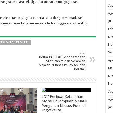
p rangkaian acara sekaligus sarana untuk menyegarkan
Se
Ag
jian Akhir Tahun Magma #7 terlaksana dengan memadukan
Jul
samaan peserta dalam suasana tertib hingga acara berakhir.
Feb
De
NGAJIAN AKHIR TAHUN
No
Se
Next
Ketua PC LDII Gedongtengen
Apr
Silaturahim dan Serahkan
Majalah Nuansa ke Polsek dan
Ma
Koramil
De
No
Se
LDII Perkuat Ketahanan
Ag
Moral Perempuan Melalui
Pengajian Khusus Putri di
Jan
Yogyakarta