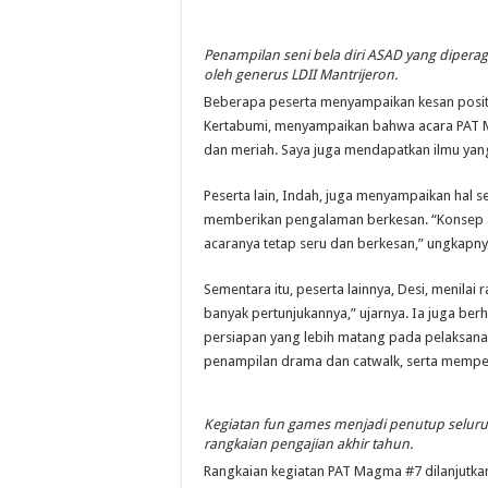
Penampilan seni bela diri ASAD yang dipera
oleh generus LDII Mantrijeron.
Beberapa peserta menyampaikan kesan positif
Kertabumi, menyampaikan bahwa acara PAT M
dan meriah. Saya juga mendapatkan ilmu yang 
Peserta lain, Indah, juga menyampaikan hal se
memberikan pengalaman berkesan. “Konsep ac
acaranya tetap seru dan berkesan,” ungkapny
Sementara itu, peserta lainnya, Desi, menilai 
banyak pertunjukannya,” ujarnya. Ia juga ber
persiapan yang lebih matang pada pelaksana
penampilan drama dan catwalk, serta memper
Kegiatan fun games menjadi penutup selur
rangkaian pengajian akhir tahun.
Rangkaian kegiatan PAT Magma #7 dilanjutk