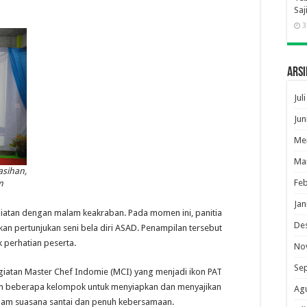
Saj
3
Arsi
Jul
Jun
Me
Ma
asihan,
Feb
m
Jan
egiatan dengan malam keakraban. Pada momen ini, panitia
De
n pertunjukan seni bela diri ASAD. Penampilan tersebut
 perhatian peserta.
No
Se
iatan Master Chef Indomie (MCI) yang menjadi ikon PAT
m beberapa kelompok untuk menyiapkan dan menyajikan
Ag
dalam suasana santai dan penuh kebersamaan.