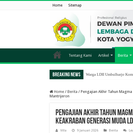
Home
Sitemap
Tentang Kami
Artikel
Berita
Breaking News
Warga LDII Umbulharjo Komp
Home
/
Berita
/
Pengajian Akhir Tahun Magma 
Mantrijeron
Pengajian Akhir Tahun Magm
Keakraban Generasi Muda LD
Villa
9 Januari 2026
Berita
Le