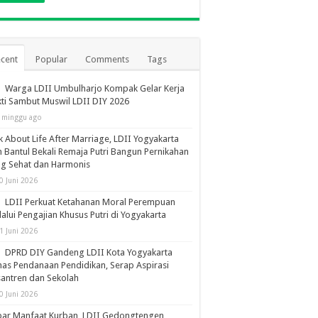
cent
Popular
Comments
Tags
Warga LDII Umbulharjo Kompak Gelar Kerja
ti Sambut Muswil LDII DIY 2026
 minggu ago
k About Life After Marriage, LDII Yogyakarta
 Bantul Bekali Remaja Putri Bangun Pernikahan
ng Sehat dan Harmonis
0 Juni 2026
LDII Perkuat Ketahanan Moral Perempuan
alui Pengajian Khusus Putri di Yogyakarta
1 Juni 2026
DPRD DIY Gandeng LDII Kota Yogyakarta
as Pendanaan Pendidikan, Serap Aspirasi
antren dan Sekolah
0 Juni 2026
bar Manfaat Kurban, LDII Gedongtengen