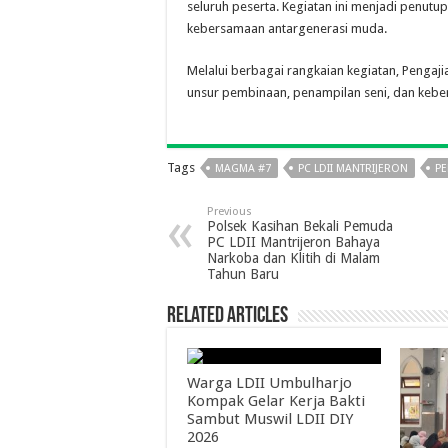
seluruh peserta. Kegiatan ini menjadi penutu
kebersamaan antargenerasi muda.
Melalui berbagai rangkaian kegiatan, Penga
unsur pembinaan, penampilan seni, dan keber
Tags
MAGMA #7
PC LDII MANTRIJERON
PE
Previous
Polsek Kasihan Bekali Pemuda
PC LDII Mantrijeron Bahaya
Narkoba dan Klitih di Malam
Tahun Baru
Related Articles
Warga LDII Umbulharjo
Kompak Gelar Kerja Bakti
Sambut Muswil LDII DIY
2026