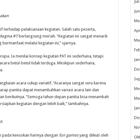
Jul
Jun
gakan
Me
 terhadap pelaksanaan kegiatan. Salah satu peserta,
Apr
agma #7 berlangsung meriah. “Kegiatan ini sangat menarik
Ma
bermanfaat melalui kegiatan ini,” ujarnya.
Feb
rupa. Ia menilai konsep kegiatan PAT ini sederhana, tetapi
Jan
ara betul-betul tidak terduga. Meskipun sederhana,
De
a.
Se
rangkaian acara cukup variatif. “Acaranya sangat seru karena
Me
harap panitia dapat menambahkan variasi acara lain dan
an berikutnya. “Semoga tahun depan panitia bisa menambah
Ma
siapkan kegiatan dengan lebih baik,” tambahnya.
Jan
De
uh
No
an pada keesokan harinya dengan
fun games
yang diikuti oleh
Ok