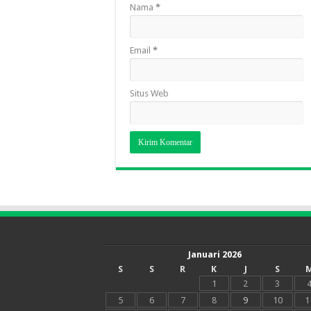
Nama
*
Email
*
Situs Web
Januari 2026
S
S
R
K
J
S
1
2
3
5
6
7
8
9
10
1