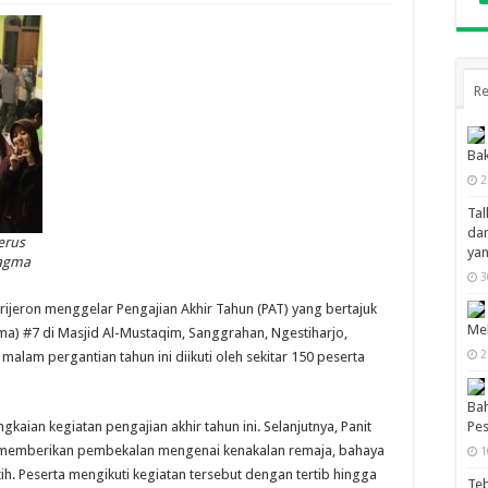
Re
Bak
2
Tal
dan
erus
ya
Magma
3
ijeron menggelar Pengajian Akhir Tahun (PAT) yang bertajuk
Mel
) #7 di Masjid Al-Mustaqim, Sanggrahan, Ngestiharjo,
2
alam pergantian tahun ini diikuti oleh sekitar 150 peserta
Bah
aian kegiatan pengajian akhir tahun ini. Selanjutnya, Panit
Pes
o, memberikan pembekalan mengenai kenakalan remaja, bahaya
1
h. Peserta mengikuti kegiatan tersebut dengan tertib hingga
Te