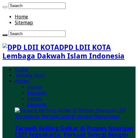
Home
Sitemap
DPD LDII KOTA
Lembaga Dakwah Islam Indonesia
Home
Tentang Kami
Artikel
Agama
Ekonomi
Agama
Ekonomi
Tarawih Keliling Golkar di Ponpes Naungan
LDII Yogyakarta, Perkuat Sinergi dengan