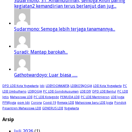
Sudarmono, ST: Alhamdulillah, semoga Alloh paring
kegiatan2 kemandirian terus berlanjut dan jug...
Sudarmono: Semoga lebih terjaga tanamannya...
Suradi: Mantap barokah...
Gathotwardoyo: Luar biasa ......
DPD LDII Kota Yogyakarta
ldii
LDIIYOGYAKARTA
LDIIKOTAJOGJA
LDII Kota Yogyakarta
PC
LDII Umbulharjo
LDIIJOGJA
PC LDII Gondokusuman
LDII DIY
DPD LDII Bantul
PC LDII
Jetis
Mahasiswa LDII
PC LDII Kotagede
PEMUDA LDII
PC LDII Mantrijeron
LDII Jogja
PPMJogja
ppm ldii
Corona
Covid-19
Remaja LDII
Mahasiswa baru LDII Jogja
Pondok
Pesantren Mahasiswa LDII
GENERUS LDII
Yogyakarta
Arsip
Juli 2026
(1)