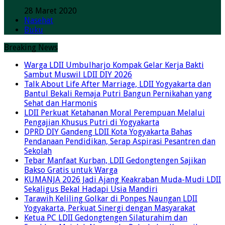
28 Maret 2020
Nasehat
Buku
Breaking News
Warga LDII Umbulharjo Kompak Gelar Kerja Bakti
Sambut Muswil LDII DIY 2026
Talk About Life After Marriage, LDII Yogyakarta dan
Bantul Bekali Remaja Putri Bangun Pernikahan yang
Sehat dan Harmonis
LDII Perkuat Ketahanan Moral Perempuan Melalui
Pengajian Khusus Putri di Yogyakarta
DPRD DIY Gandeng LDII Kota Yogyakarta Bahas
Pendanaan Pendidikan, Serap Aspirasi Pesantren dan
Sekolah
Tebar Manfaat Kurban, LDII Gedongtengen Sajikan
Bakso Gratis untuk Warga
KUMANJA 2026 Jadi Ajang Keakraban Muda-Mudi LDII
Sekaligus Bekal Hadapi Usia Mandiri
Tarawih Keliling Golkar di Ponpes Naungan LDII
Yogyakarta, Perkuat Sinergi dengan Masyarakat
Ketua PC LDII Gedongtengen Silaturahim dan