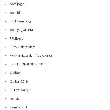
ppm jogja
ppm ldii
PPM Semarang
ppm yogyakarta
PPMJogja
PPPM Baitussalam
PPPM Baitussalam Yogyakarta
PROFESIONAL RELIGIUS
Qurban
Qurban2019
RB Dwi Wahyu B
remaja
Remaja LDII