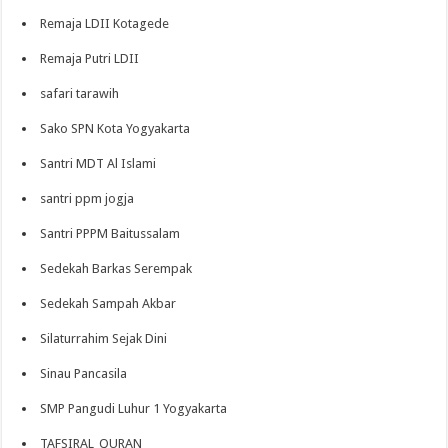
Remaja LDII Kotagede
Remaja Putri LDII
safari tarawih
Sako SPN Kota Yogyakarta
Santri MDT Al Islami
santri ppm jogja
Santri PPPM Baitussalam
Sedekah Barkas Serempak
Sedekah Sampah Akbar
Silaturrahim Sejak Dini
Sinau Pancasila
SMP Pangudi Luhur 1 Yogyakarta
TAFSIRAL_QURAN