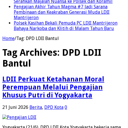
Serahkan Majalah Nuansa ke Polsek dan Koramil
Pengajian Akhir Tahun Magma #7 Jadi Sarana
Pembinaan dan Keakraban Generasi Muda LDII
Mantrijeron
Polsek Kasihan Bekali Pemuda PC LDII Mantrijeron
Bahaya Narkoba dan Klitih di Malam Tahun Baru
Home
/
Tag:
DPD LDII Bantul
Tag Archives:
DPD LDII
Bantul
LDII Perkuat Ketahanan Moral
Perempuan Melalui Pengajian
Khusus Putri di Yogyakarta
21 Juni 2026
Berita
,
DPD Kota
0
Yogyakarta (21/6). DPD LDII Kota Yogyakarta bekerja sama