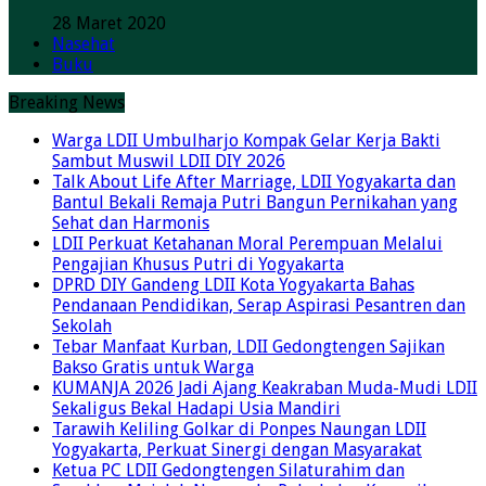
28 Maret 2020
Nasehat
Buku
Breaking News
Warga LDII Umbulharjo Kompak Gelar Kerja Bakti
Sambut Muswil LDII DIY 2026
Talk About Life After Marriage, LDII Yogyakarta dan
Bantul Bekali Remaja Putri Bangun Pernikahan yang
Sehat dan Harmonis
LDII Perkuat Ketahanan Moral Perempuan Melalui
Pengajian Khusus Putri di Yogyakarta
DPRD DIY Gandeng LDII Kota Yogyakarta Bahas
Pendanaan Pendidikan, Serap Aspirasi Pesantren dan
Sekolah
Tebar Manfaat Kurban, LDII Gedongtengen Sajikan
Bakso Gratis untuk Warga
KUMANJA 2026 Jadi Ajang Keakraban Muda-Mudi LDII
Sekaligus Bekal Hadapi Usia Mandiri
Tarawih Keliling Golkar di Ponpes Naungan LDII
Yogyakarta, Perkuat Sinergi dengan Masyarakat
Ketua PC LDII Gedongtengen Silaturahim dan