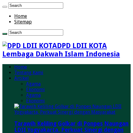
Home
Sitemap
DPD LDII KOTA
Lembaga Dakwah Islam Indonesia
Home
Tentang Kami
Artikel
Agama
Ekonomi
Agama
Ekonomi
Tarawih Keliling Golkar di Ponpes Naungan
LDII Yogyakarta, Perkuat Sinergi dengan