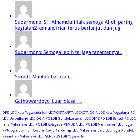
Sudarmono, ST: Alhamdulillah, semoga Alloh paring
kegiatan2 kemandirian terus berlanjut dan jug...
Sudarmono: Semoga lebih terjaga tanamannya...
Suradi: Mantap barokah...
Gathotwardoyo: Luar biasa ......
DPD LDII Kota Yogyakarta
ldii
LDIIYOGYAKARTA
LDIIKOTAJOGJA
LDII Kota Yogyakarta
PC
LDII Umbulharjo
LDIIJOGJA
PC LDII Gondokusuman
LDII DIY
DPD LDII Bantul
PC LDII
Jetis
Mahasiswa LDII
PC LDII Kotagede
PEMUDA LDII
PC LDII Mantrijeron
LDII Jogja
PPMJogja
ppm ldii
Corona
Covid-19
Remaja LDII
Mahasiswa baru LDII Jogja
Pondok
Pesantren Mahasiswa LDII
GENERUS LDII
Yogyakarta