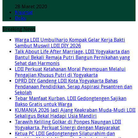
28 Maret 2020
Nasehat
Buku
Breaking News
Warga LDII Umbulharjo Kompak Gelar Kerja Bakti
Sambut Muswil LDII DIY 2026
Talk About Life After Marriage, LDII Yogyakarta dan
Bantul Bekali Remaja Putri Bangun Pernikahan yang
Sehat dan Harmonis
LDII Perkuat Ketahanan Moral Perempuan Melalui
Pengajian Khusus Putri di Yogyakarta
DPRD DIY Gandeng LDII Kota Yogyakarta Bahas
Pendanaan Pendidikan, Serap Aspirasi Pesantren dan
Sekolah
Tebar Manfaat Kurban, LDII Gedongtengen Sajikan
Bakso Gratis untuk Warga
KUMANJA 2026 Jadi Ajang Keakraban Muda-Mudi LDII
Sekaligus Bekal Hadapi Usia Mandiri
Tarawih Keliling Golkar di Ponpes Naungan LDII
Yogyakarta, Perkuat Sinergi dengan Masyarakat
Ketua PC LDII Gedongtengen Silaturahim dan