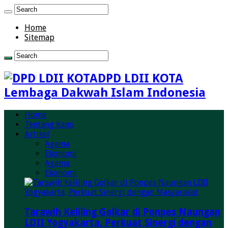
Home
Sitemap
DPD LDII KOTA
Lembaga Dakwah Islam Indonesia
Home
Tentang Kami
Artikel
Agama
Ekonomi
Agama
Ekonomi
Tarawih Keliling Golkar di Ponpes Naungan
LDII Yogyakarta, Perkuat Sinergi dengan