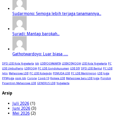
Sudarmono: Semoga lebih terjaga tanamannya...
Suradi: Mantap barokah...
Gathotwardoyo: Luar biasa ......
DPD LDII Kota Yogyakarta
ldii
LDIIYOGYAKARTA
LDIIKOTAJOGJA
LDII Kota Yogyakarta
PC
LDII Umbulharjo
LDIIJOGJA
PC LDII Gondokusuman
LDII DIY
DPD LDII Bantul
PC LDII
Jetis
Mahasiswa LDII
PC LDII Kotagede
PEMUDA LDII
PC LDII Mantrijeron
LDII Jogja
PPMJogja
ppm ldii
Corona
Covid-19
Remaja LDII
Mahasiswa baru LDII Jogja
Pondok
Pesantren Mahasiswa LDII
GENERUS LDII
Yogyakarta
Arsip
Juli 2026
(1)
Juni 2026
(3)
Mei 2026
(2)