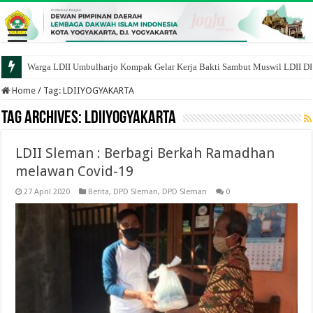
Warga LDII Umbulharjo Kompak Gelar Kerja Bakti Sambut Muswil LDII D
Home
/
Tag:
LDIIYOGYAKARTA
Tag Archives:
LDIIYOGYAKARTA
LDII Sleman : Berbagi Berkah Ramadhan
melawan Covid-19
27 April 2020
Berita
,
DPD Sleman
,
DPD Sleman
0