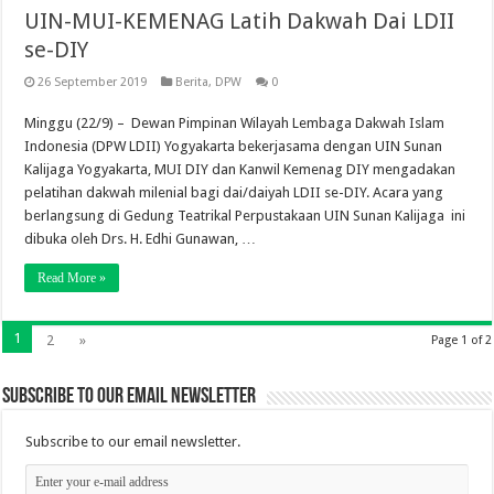
UIN-MUI-KEMENAG Latih Dakwah Dai LDII
se-DIY
26 September 2019
Berita
,
DPW
0
Minggu (22/9) – Dewan Pimpinan Wilayah Lembaga Dakwah Islam
Indonesia (DPW LDII) Yogyakarta bekerjasama dengan UIN Sunan
Kalijaga Yogyakarta, MUI DIY dan Kanwil Kemenag DIY mengadakan
pelatihan dakwah milenial bagi dai/daiyah LDII se-DIY. Acara yang
berlangsung di Gedung Teatrikal Perpustakaan UIN Sunan Kalijaga ini
dibuka oleh Drs. H. Edhi Gunawan, …
Read More »
1
2
»
Page 1 of 2
Subscribe to our email newsletter
Subscribe to our email newsletter.