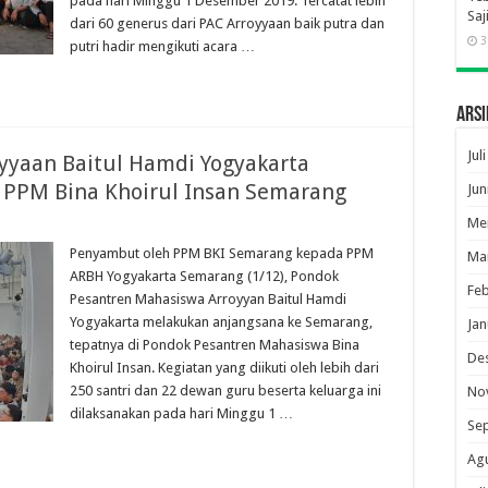
pada hari Minggu 1 Desember 2019. Tercatat lebih
Saj
dari 60 generus dari PAC Arroyyaan baik putra dan
3
putri hadir mengikuti acara …
Arsi
Jul
oyyaan Baitul Hamdi Yogyakarta
 PPM Bina Khoirul Insan Semarang
Jun
Me
Penyambut oleh PPM BKI Semarang kepada PPM
Ma
ARBH Yogyakarta Semarang (1/12), Pondok
Feb
Pesantren Mahasiswa Arroyyan Baitul Hamdi
Yogyakarta melakukan anjangsana ke Semarang,
Jan
tepatnya di Pondok Pesantren Mahasiswa Bina
De
Khoirul Insan. Kegiatan yang diikuti oleh lebih dari
250 santri dan 22 dewan guru beserta keluarga ini
No
dilaksanakan pada hari Minggu 1 …
Se
Ag