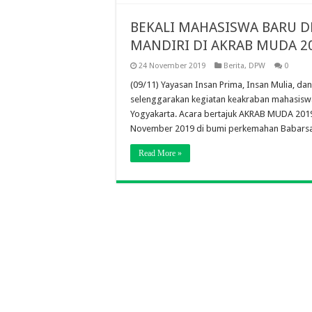
BEKALI MAHASISWA BARU DE
MANDIRI DI AKRAB MUDA 2
24 November 2019
Berita
,
DPW
0
(09/11) Yayasan Insan Prima, Insan Mulia, d
selenggarakan kegiatan keakraban mahasiswa
Yogyakarta. Acara bertajuk AKRAB MUDA 2019 
November 2019 di bumi perkemahan Babarsar
Read More »