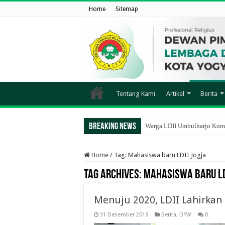
Home
Sitemap
Tentang Kami
Artikel
Berita
Breaking News
Warga LDII Umbulharjo Komp
Home
/
Tag:
Mahasiswa baru LDII Jogja
Tag Archives:
Mahasiswa baru LD
Menuju 2020, LDII Lahirkan
31 Desember 2019
Berita
,
DPW
0