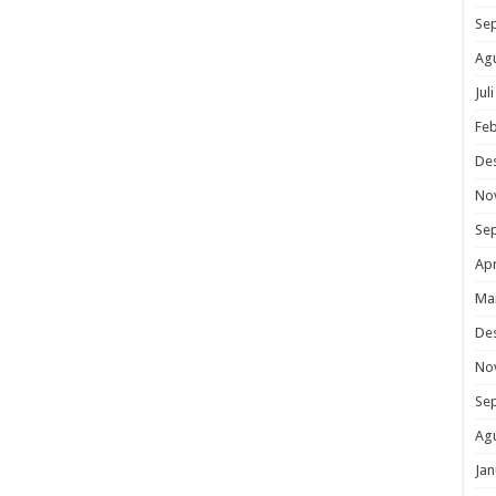
Se
Ag
Jul
Feb
De
No
Se
Apr
Ma
De
No
Se
Ag
Jan