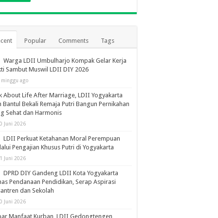
cent
Popular
Comments
Tags
Warga LDII Umbulharjo Kompak Gelar Kerja
ti Sambut Muswil LDII DIY 2026
 minggu ago
k About Life After Marriage, LDII Yogyakarta
 Bantul Bekali Remaja Putri Bangun Pernikahan
ng Sehat dan Harmonis
0 Juni 2026
LDII Perkuat Ketahanan Moral Perempuan
alui Pengajian Khusus Putri di Yogyakarta
1 Juni 2026
DPRD DIY Gandeng LDII Kota Yogyakarta
as Pendanaan Pendidikan, Serap Aspirasi
antren dan Sekolah
0 Juni 2026
bar Manfaat Kurban, LDII Gedongtengen