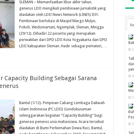
SLEMAN – Memanfaatkan libur akhir tahun,
generus LDII mengikuti pembinaan jurnalistik yang
diadakan oleh LDII News Network (LINES) DIY.
Pembinaan berlokasi di Masjid Margo Mulyo,
Re
Pokoh, Wedomartani, Ngemplak, Sleman, Minggu
(29/12). Dihadiri 22 peserta yang merupakan
perwakilan dari DPD LDII Kota Yogyakarta dan DPD
Bak
LDII kabupaten Sleman. Hadir sebagai pemateri, …
2
Tal
dan
ya
3
 Capacity Building Sebagai Sarana
enerus
Mel
2
Bantul (1/12). Pimpinan Cabang Lembaga Dakwah
Islam Indonesia (PC LDII) Gondokusuman
Bah
selenggarakan kegiatan “Capacity Building” bagi
Pes
generasi penerus usia mahasiswa. Acara tersebut
1
diadakan di Bumi Perkemahan Dewa Ruci, Bantul,
Te