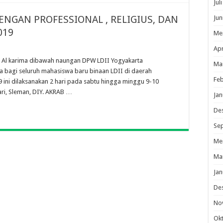
Jul
NGAN PROFESSIONAL , RELIGIUS, DAN
Jun
019
Me
Apr
an Al karima dibawah naungan DPW LDII Yogyakarta
Ma
 bagi seluruh mahasiswa baru binaan LDII di daerah
Feb
ini dilaksanakan 2 hari pada sabtu hingga minggu 9-10
i, Sleman, DIY. AKRAB …
Jan
De
Se
Me
Ma
Jan
De
No
Ok