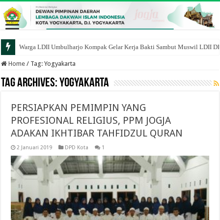
Warga LDII Umbulharjo Kompak Gelar Kerja Bakti Sambut Muswil LDII D
Home
/
Tag:
Yogyakarta
Tag Archives:
Yogyakarta
PERSIAPKAN PEMIMPIN YANG
PROFESIONAL RELIGIUS, PPM JOGJA
ADAKAN IKHTIBAR TAHFIDZUL QURAN
2 Januari 2019
DPD Kota
1