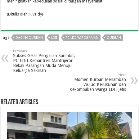
meningkatkan kepedulian sosial di tengah masyarakat.
(Ditulis oleh: Rivaldy)
Tags
DAGINGQURBAN
LDII
PC LDII WIROBRAJAN
QURBAN
Previous
Sukses Gelar Pengajian Sarimbit,
PC LDII Kemantren Mantrijeron
Bekali Pasangan Muda Menuju
Keluarga Sakinah
Next
Momen Kurban Menambah
Wujud Kerukunan dan
Kekompakan Warga LDII Jetis
Related Articles