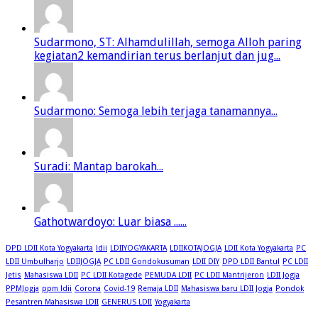
Sudarmono, ST: Alhamdulillah, semoga Alloh paring
kegiatan2 kemandirian terus berlanjut dan jug...
Sudarmono: Semoga lebih terjaga tanamannya...
Suradi: Mantap barokah...
Gathotwardoyo: Luar biasa ......
DPD LDII Kota Yogyakarta
ldii
LDIIYOGYAKARTA
LDIIKOTAJOGJA
LDII Kota Yogyakarta
PC
LDII Umbulharjo
LDIIJOGJA
PC LDII Gondokusuman
LDII DIY
DPD LDII Bantul
PC LDII
Jetis
Mahasiswa LDII
PC LDII Kotagede
PEMUDA LDII
PC LDII Mantrijeron
LDII Jogja
PPMJogja
ppm ldii
Corona
Covid-19
Remaja LDII
Mahasiswa baru LDII Jogja
Pondok
Pesantren Mahasiswa LDII
GENERUS LDII
Yogyakarta