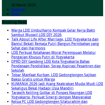
28 Maret 2020
Nasehat
Buku
Breaking News
Warga LDII Umbulharjo Kompak Gelar Kerja Bakti
Sambut Muswil LDII DIY 2026
Talk About Life After Marriage, LDII Yogyakarta dan
Bantul Bekali Remaja Putri Bangun Pernikahan yang
Sehat dan Harmonis
LDII Perkuat Ketahanan Moral Perempuan Melalui
Pengajian Khusus Putri di Yogyakarta
DPRD DIY Gandeng LDII Kota Yogyakarta Bahas
Pendanaan Pendidikan, Serap Aspirasi Pesantren dan
Sekolah
Tebar Manfaat Kurban, LDII Gedongtengen Sajikan
Bakso Gratis untuk Warga
KUMANJA 2026 Jadi Ajang Keakraban Muda-Mudi LDII
Sekaligus Bekal Hadapi Usia Mandiri
Tarawih Keliling Golkar di Ponpes Naungan LDII
Yogyakarta, Perkuat Sinergi dengan Masyarakat
Ketua PC LDII Gedongtengen Silaturahim dan