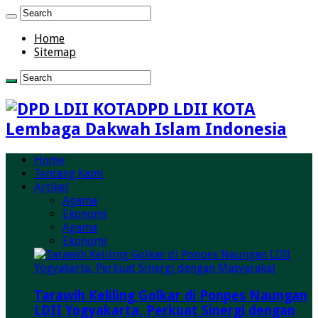
Home
Sitemap
DPD LDII KOTA
Lembaga Dakwah Islam Indonesia
Home
Tentang Kami
Artikel
Agama
Ekonomi
Agama
Ekonomi
Tarawih Keliling Golkar di Ponpes Naungan
LDII Yogyakarta, Perkuat Sinergi dengan