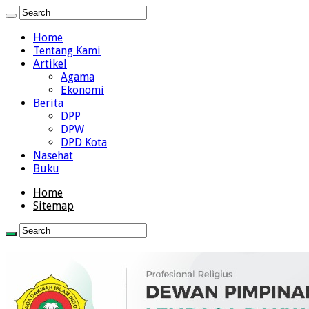
Home
Tentang Kami
Artikel
Agama
Ekonomi
Berita
DPP
DPW
DPD Kota
Nasehat
Buku
Home
Sitemap