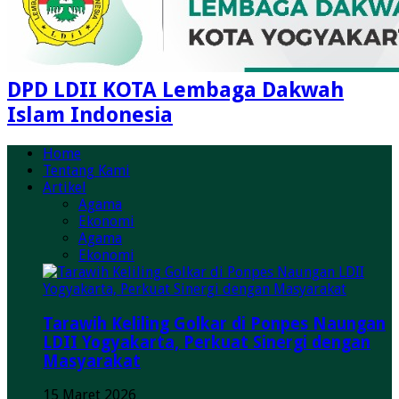
DPD LDII KOTA Lembaga Dakwah
Islam Indonesia
Home
Tentang Kami
Artikel
Agama
Ekonomi
Agama
Ekonomi
Tarawih Keliling Golkar di Ponpes Naungan
LDII Yogyakarta, Perkuat Sinergi dengan
Masyarakat
15 Maret 2026