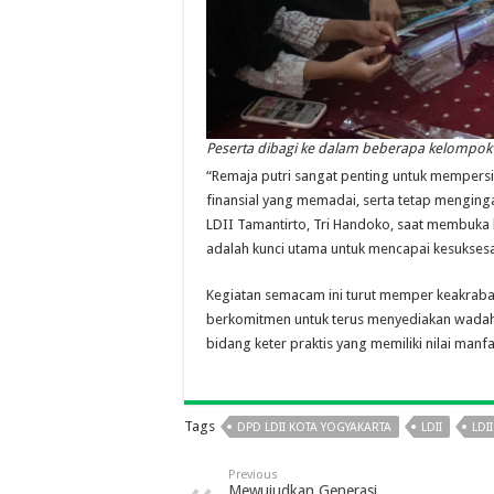
Peserta dibagi ke dalam beberapa kelompok
“Remaja putri sangat penting untuk mempersia
finansial yang memadai, serta tetap menginga
LDII Tamantirto, Tri Handoko, saat membuka 
adalah kunci utama untuk mencapai kesukses
Kegiatan semacam ini turut memper keakraban d
berkomitmen untuk terus menyediakan wadah
bidang keter praktis yang memiliki nilai manfa
Tags
DPD LDII KOTA YOGYAKARTA
LDII
LDII
Previous
Mewujudkan Generasi