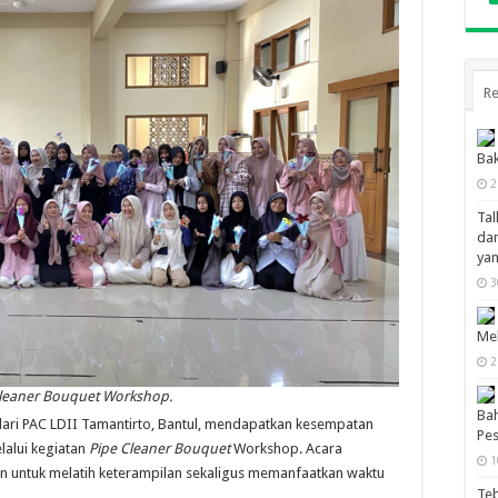
Re
Bak
2
Tal
dan
ya
3
Mel
2
 Cleaner Bouquet Workshop.
Bah
dari PAC LDII Tamantirto, Bantul, mendapatkan kesempatan
Pes
alui kegiatan
Pipe Cleaner Bouquet
Workshop. Acara
1
an untuk melatih keterampilan sekaligus memanfaatkan waktu
Te