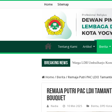
Home
Sitemap
Tentang Kami
Artikel
Berita
Breaking News
Warga LDII Umbulharjo Komp
Home
/
Berita
/
Remaja Putri PAC LDII Tamant
Remaja Putri PAC LDII Taman
Bouquet
Nadia
10 Mei 2025
Berita
,
DPD Kota