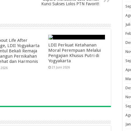
Kunci Sukses Lolos PTN Favorit!
Se
Ag
Jul
Feb
out Life After
De
LDII Perkuat Ketahanan
ge, LDII Yogyakarta
Moral Perempuan Melalui
ntul Bekali Remaja
No
Pengajian Khusus Putri di
Bangun Pernikahan
Yogyakarta
Se
ehat dan Harmonis
21 Juni 2026
i 2026
Apr
Ma
De
No
Se
Ag
Jan