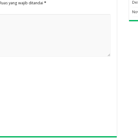
De
Ruas yang wajib ditandai
*
No