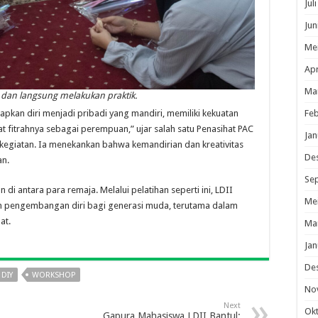
Jul
Jun
Me
Apr
Ma
 dan langsung melakukan praktik.
Feb
pkan diri menjadi pribadi yang mandiri, memiliki kekuatan
t fitrahnya sebagai perempuan,” ujar salah satu Penasihat PAC
Jan
kegiatan. Ia menekankan bahwa kemandirian dan kreativitas
De
an.
Se
i antara para remaja. Melalui pelatihan seperti ini, LDII
Me
 pengembangan diri bagi generasi muda, terutama dalam
at.
Ma
Jan
De
 DIY
WORKSHOP
No
Next
Ok
Gapura Mahasiswa LDII Bantul: