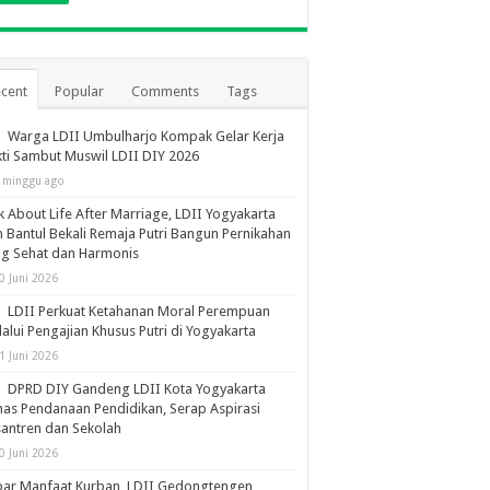
cent
Popular
Comments
Tags
Warga LDII Umbulharjo Kompak Gelar Kerja
ti Sambut Muswil LDII DIY 2026
 minggu ago
k About Life After Marriage, LDII Yogyakarta
 Bantul Bekali Remaja Putri Bangun Pernikahan
ng Sehat dan Harmonis
0 Juni 2026
LDII Perkuat Ketahanan Moral Perempuan
alui Pengajian Khusus Putri di Yogyakarta
1 Juni 2026
DPRD DIY Gandeng LDII Kota Yogyakarta
as Pendanaan Pendidikan, Serap Aspirasi
antren dan Sekolah
0 Juni 2026
bar Manfaat Kurban, LDII Gedongtengen