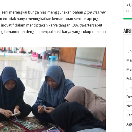
Saj
3
n seni merangkai bunga hias menggunakan bahan
pipe cleaner
an ini tidak hanya meningkatkan kemampuan seni, tetapi juga
 inovatif dalam menciptakan karya tangan.
Bouquet
tersebut
Arsi
ng kemandirian dengan menjual hasil karya yang cukup diminati
Jul
Jun
Me
Ma
Feb
Jan
De
No
Se
Ag